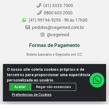
(41) 3333-7000
0800 603 2000
(41) 99194-9293 - 9h às 17h30
pedidos@cegemed.com.br
@cegemed
Formas de Pagamento
Boleto bancário e Depósito em CC.
O nosso site coleta cookies próprios e de
Cegemed Distribuidora - Rua Alagoas, 2175 - Guaíra,
terceiros para proporcionar uma experiência
Curitiba/PR - CEP 80.630-050 - CNPJ 85.017.994/0001-01
personalizada ao usuário.
Aceitar
Negar não essenciais
Preferências de Cookies