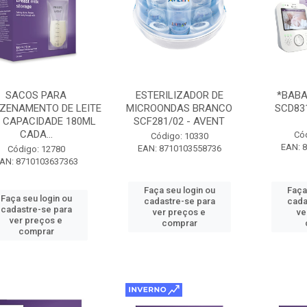
SACOS PARA
ESTERILIZADOR DE
*BABA
ZENAMENTO DE LEITE
MICROONDAS BRANCO
SCD831
 CAPACIDADE 180ML
SCF281/02 - AVENT
CADA...
Có
Código: 10330
EAN: 
EAN: 8710103558736
Código: 12780
AN: 8710103637363
Faça seu login ou
Faça
Faça seu login ou
cadastre-se para
cada
cadastre-se para
ver preços e
ve
ver preços e
comprar
comprar