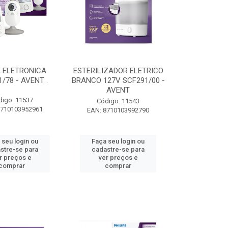
 ELETRONICA
ESTERILIZADOR ELETRICO
/78 - AVENT .
BRANCO 127V SCF291/00 -
AVENT
digo: 11537
Código: 11543
8710103952961
EAN: 8710103992790
 seu login ou
Faça seu login ou
stre-se para
cadastre-se para
r preços e
ver preços e
comprar
comprar