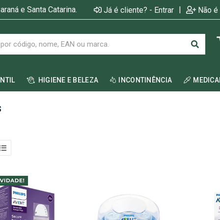
araná e Santa Catarina.
|
Já é cliente? - Entrar
Não é 
ANTIL
HIGIENE E BELEZA
INCONTINÊNCIA
MEDIC
s