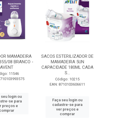
DOR MAMADEIRA
SACOS ESTERILIZADOR DE
355/08 BRANCO -
MAMADEIRA 5UN
AVENT
CAPACIDADE 180ML CADA
S...
digo: 11546
8710103993575
Código: 10215
EAN: 8710103606611
 seu login ou
Faça seu login ou
stre-se para
cadastre-se para
r preços e
ver preços e
comprar
comprar