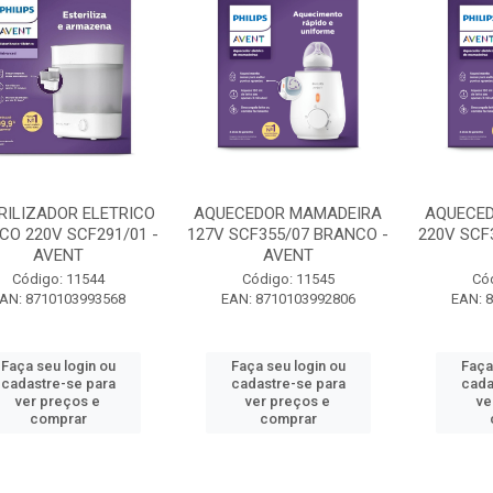
RILIZADOR ELETRICO
AQUECEDOR MAMADEIRA
AQUECE
CO 220V SCF291/01 -
127V SCF355/07 BRANCO -
220V SCF
AVENT
AVENT
Código: 11544
Código: 11545
Có
AN: 8710103993568
EAN: 8710103992806
EAN: 
Faça seu login ou
Faça seu login ou
Faça
cadastre-se para
cadastre-se para
cada
ver preços e
ver preços e
ve
comprar
comprar