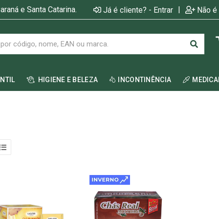
araná e Santa Catarina.
|
Já é cliente? - Entrar
Não é 
ANTIL
HIGIENE E BELEZA
INCONTINÊNCIA
MEDIC