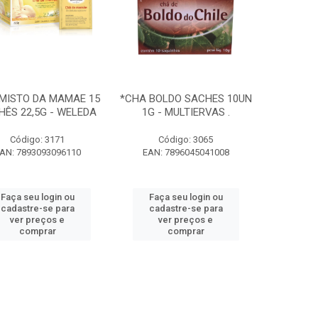
MISTO DA MAMAE 15
*CHA BOLDO SACHES 10UN
HÊS 22,5G - WELEDA
1G - MULTIERVAS .
Código: 3171
Código: 3065
AN: 7893093096110
EAN: 7896045041008
Faça seu login ou
Faça seu login ou
cadastre-se para
cadastre-se para
ver preços e
ver preços e
comprar
comprar