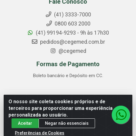
Fale Conosco
(41) 3333-7000
0800 603 2000
(41) 99194-9293 - 9h às 17h30
pedidos@cegemed.com.br
@cegemed
Formas de Pagamento
Boleto bancário e Depósito em CC.
Cegemed Distribuidora - Rua Alagoas, 2175 - Guaíra,
O nosso site coleta cookies próprios e de
Curitiba/PR - CEP 80.630-050 - CNPJ 85.017.994/0001-01
terceiros para proporcionar uma experiência
personalizada ao usuário.
Aceitar
Negar não essenciais
Preferências de Cookies