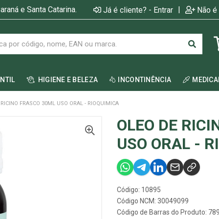
araná e Santa Catarina.
|
Já é cliente? - Entrar
Não é 
ANTIL
HIGIENE E BELEZA
INCONTINÊNCIA
MEDIC
 RICINO FRASCO 30ML USO ORAL - RIOQUIMICA
OLEO DE RIC
USO ORAL - R
Código: 10895
Código NCM: 30049099
Código de Barras do Produto: 7