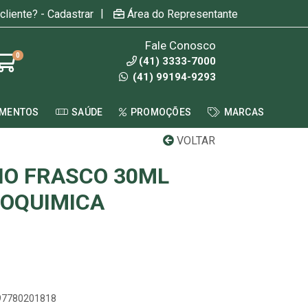
|
cliente? - Cadastrar
Área do Representante
Fale Conosco
0
(41) 3333-7000
(41) 99194-9293
AMENTOS
SAÚDE
PROMOÇÕES
MARCAS
VOLTAR
INO FRASCO 30ML
IOQUIMICA
897780201818