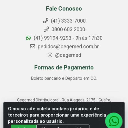
Fale Conosco
(41) 3333-7000
0800 603 2000
(41) 99194-9293 - 9h às 17h30
pedidos@cegemed.com.br
@cegemed
Formas de Pagamento
Boleto bancário e Depósito em CC.
Cegemed Distribuidora - Rua Alagoas, 2175 - Guaíra,
Curitiba/PR - CEP 80.630-050 - CNPJ 85.017.994/0001-
O nosso site coleta cookies próprios e de
01
terceiros para proporcionar uma experiência
personalizada ao usuário.