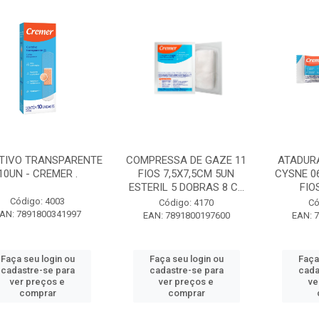
TIVO TRANSPARENTE
COMPRESSA DE GAZE 11
ATADUR
10UN - CREMER .
FIOS 7,5X7,5CM 5UN
CYSNE 0
ESTERIL 5 DOBRAS 8 C...
FIO
Código: 4003
Código: 4170
Có
AN: 7891800341997
EAN: 7891800197600
EAN: 
Faça seu login ou
Faça seu login ou
Faça
cadastre-se para
cadastre-se para
cada
ver preços e
ver preços e
ve
comprar
comprar