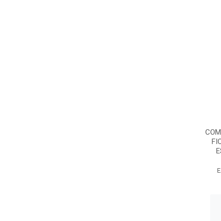
COM
FI
E
E