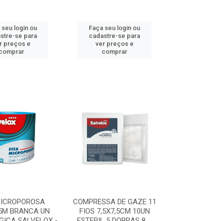
 seu login ou
Faça seu login ou
stre-se para
cadastre-se para
r preços e
ver preços e
comprar
comprar
MICROPOROSA
COMPRESSA DE GAZE 11
5M BRANCA UN
FIOS 7,5X7,5CM 10UN
GICA SALVELOX -
ESTERIL 5 DOBRAS 8 ...