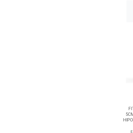
F
5C
HIPO
E