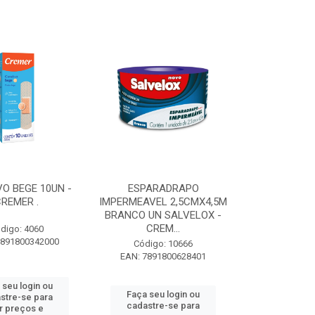
O BEGE 10UN -
ESPARADRAPO
REMER .
IMPERMEAVEL 2,5CMX4,5M
BRANCO UN SALVELOX -
CREM...
digo: 4060
7891800342000
Código: 10666
EAN: 7891800628401
 seu login ou
Faça seu login ou
stre-se para
cadastre-se para
r preços e