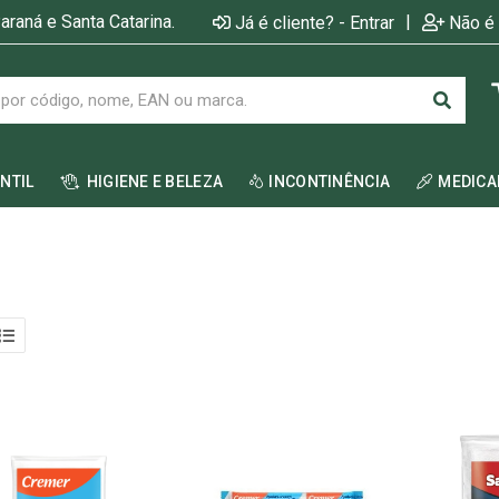
araná e Santa Catarina.
|
Já é cliente? - Entrar
Não é 
ANTIL
HIGIENE E BELEZA
INCONTINÊNCIA
MEDIC