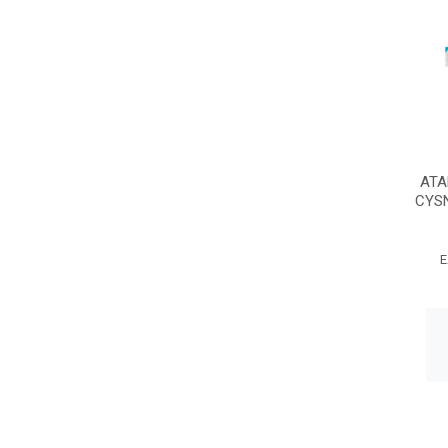
ATA
CYSN
E