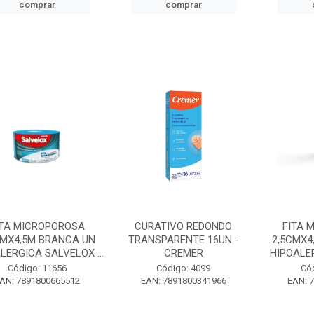
comprar
comprar
ITA MICROPOROSA
CURATIVO REDONDO
FITA 
CMX4,5M BRANCA UN
TRANSPARENTE 16UN -
2,5CMX4
LERGICA SALVELOX ...
CREMER
HIPOALE
Código: 11656
Código: 4099
Có
AN: 7891800665512
EAN: 7891800341966
EAN: 