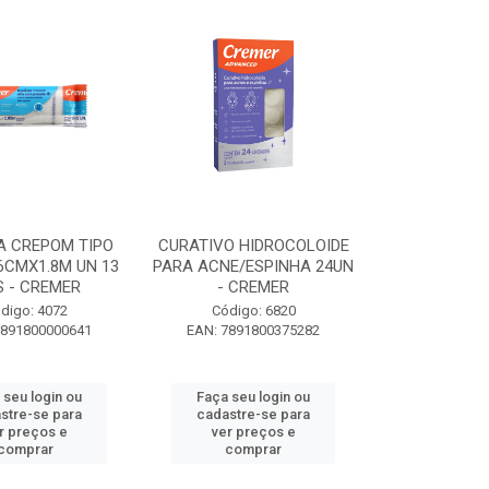
A CREPOM TIPO
CURATIVO HIDROCOLOIDE
6CMX1.8M UN 13
PARA ACNE/ESPINHA 24UN
S - CREMER
- CREMER
digo: 4072
Código: 6820
7891800000641
EAN: 7891800375282
 seu login ou
Faça seu login ou
stre-se para
cadastre-se para
r preços e
ver preços e
comprar
comprar