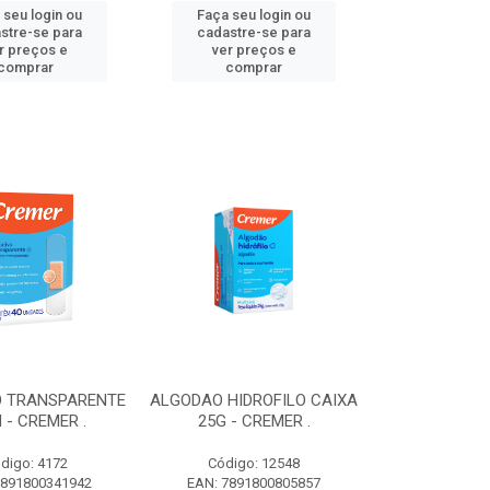
 seu login ou
Faça seu login ou
stre-se para
cadastre-se para
r preços e
ver preços e
comprar
comprar
O TRANSPARENTE
ALGODAO HIDROFILO CAIXA
 - CREMER .
25G - CREMER .
digo: 4172
Código: 12548
7891800341942
EAN: 7891800805857