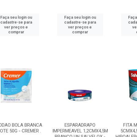
Faça seu login ou
Faça seu login ou
Faça
cadastre-se para
cadastre-se para
cada
ver preços e
ver preços e
ve
comprar
comprar
ODAO BOLA BRANCA
ESPARADRAPO
FITA 
OTE 50G - CREMER .
IMPERMEAVEL 1,2CMX4,5M
5CMX4,
BRANCO UN SALVELOX -
HIPOALER