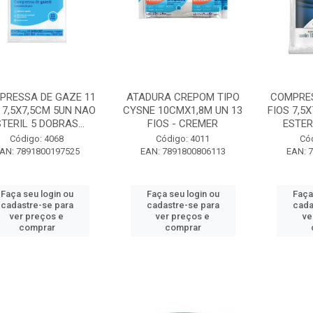
PRESSA DE GAZE 11
ATADURA CREPOM TIPO
COMPRES
 7,5X7,5CM 5UN NAO
CYSNE 10CMX1,8M UN 13
FIOS 7,5
TERIL 5 DOBRAS...
FIOS - CREMER
ESTER
Código: 4068
Código: 4011
Có
AN: 7891800197525
EAN: 7891800806113
EAN: 
Faça seu login ou
Faça seu login ou
Faça
cadastre-se para
cadastre-se para
cada
ver preços e
ver preços e
ve
comprar
comprar