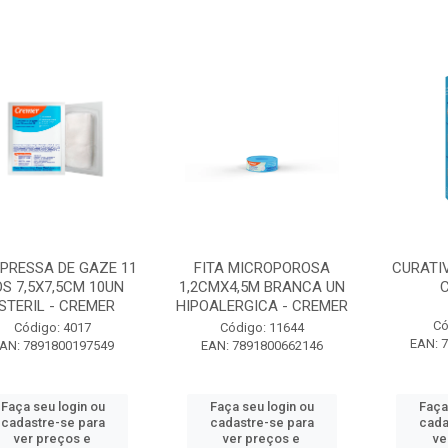
PRESSA DE GAZE 11
FITA MICROPOROSA
CURATIV
OS 7,5X7,5CM 10UN
1,2CMX4,5M BRANCA UN
C
STERIL - CREMER
HIPOALERGICA - CREMER
Có
Código: 4017
Código: 11644
EAN: 
AN: 7891800197549
EAN: 7891800662146
Faça seu login ou
Faça seu login ou
Faça
cadastre-se para
cadastre-se para
cada
ver preços e
ver preços e
ve