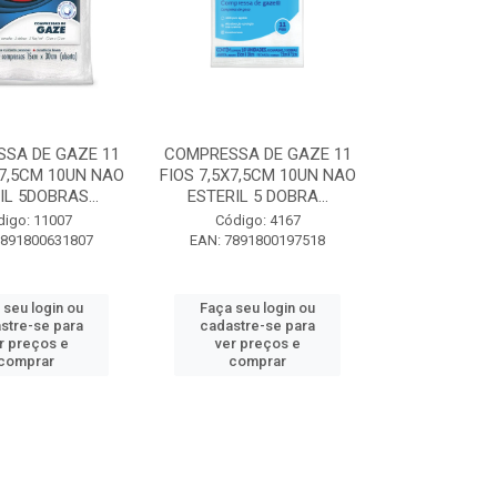
SA DE GAZE 11
COMPRESSA DE GAZE 11
X7,5CM 10UN NAO
FIOS 7,5X7,5CM 10UN NAO
IL 5DOBRAS...
ESTERIL 5 DOBRA...
digo: 11007
Código: 4167
7891800631807
EAN: 7891800197518
 seu login ou
Faça seu login ou
stre-se para
cadastre-se para
r preços e
ver preços e
comprar
comprar