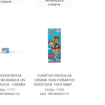
ver preços e
comprar
comprar
MICROPOROSA
CURATIVO PATRULHA
,5M BRANCA UN
CANINA 10UN FORMATOS
RGICA - CREMER
DIVERTIDOS TOPZ BABY ...
digo: 11771
Código: 11323
7891800662153
EAN: 7891800645774