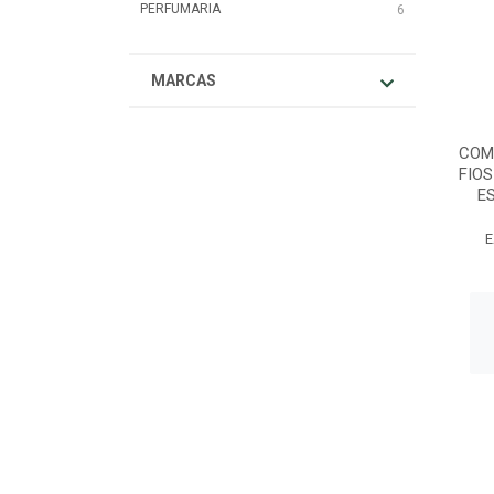
PERFUMARIA
6
MARCAS
COM
FIOS
ES
E