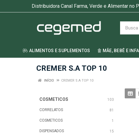
Distribuidora Canal Farma, Verde e Alimentar no P
ALIMENTOS E SUPLEMENTOS
MÃE, BEBÊ E INF
CREMER S.A TOP 10
INÍCIO
CREMER S.A TOP 10
COSMETICOS
103
CORRELATOS
81
COSMETICOS
1
DISPENSADOS
15