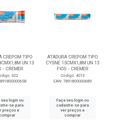
A CREPOM TIPO
ATADURA CREPOM TIPO
8CMX1,8M UN 13
CYSNE 15CMX1,8M UN 13
S - CREMER
FIOS - CREMER
ódigo: 622
Código: 4013
7891800000658
EAN: 7891800000689
 seu login ou
Faça seu login ou
stre-se para
cadastre-se para
r preços e
ver preços e
comprar
comprar