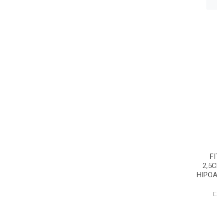
F
2,5
HIPOA
E