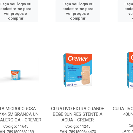
Faça seu login ou
Faça seu login ou
Faça
cadastre-se para
cadastre-se para
cada
ver preços e
ver preços e
ve
comprar
comprar
ITA MICROPOROSA
CURATIVO EXTRA GRANDE
CURATIV
MX4,5M BRANCA UN
BEGE 8UN RESISTENTE A
40UN
ALERGICA - CREMER
AGUA - CREMER
Có
Código: 11645
Código: 11245
EAN: 
AN: 7891800662139
EAN: 7891800644470