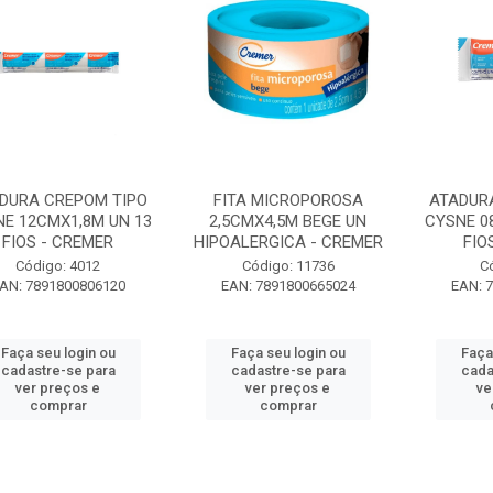
DURA CREPOM TIPO
FITA MICROPOROSA
ATADUR
E 12CMX1,8M UN 13
2,5CMX4,5M BEGE UN
CYSNE 0
FIOS - CREMER
HIPOALERGICA - CREMER
FIO
Código: 4012
Código: 11736
C
AN: 7891800806120
EAN: 7891800665024
EAN: 
Faça seu login ou
Faça seu login ou
Faça
cadastre-se para
cadastre-se para
cada
ver preços e
ver preços e
ve
comprar
comprar