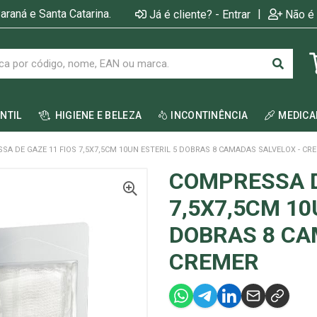
araná e Santa Catarina.
|
Já é cliente? - Entrar
Não é 
ANTIL
HIGIENE E BELEZA
INCONTINÊNCIA
MEDIC
A DE GAZE 11 FIOS 7,5X7,5CM 10UN ESTERIL 5 DOBRAS 8 CAMADAS SALVELOX - CR
COMPRESSA D
7,5X7,5CM 10
DOBRAS 8 CA
CREMER