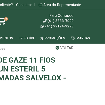
|
cliente? - Cadastrar
Área do Representante
Fale Conosco
0
(41) 3333-7000
(41) 99194-9293
AMENTOS
SAÚDE
PROMOÇÕES
MARCAS
VOLTAR
EMER
E GAZE 11 FIOS
UN ESTERIL 5
MADAS SALVELOX -