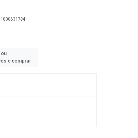
891800631784
 ou
ços e comprar