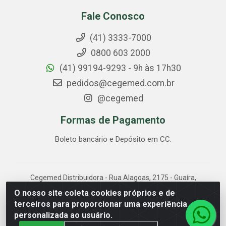
Fale Conosco
(41) 3333-7000
0800 603 2000
(41) 99194-9293 - 9h às 17h30
pedidos@cegemed.com.br
@cegemed
Formas de Pagamento
Boleto bancário e Depósito em CC.
Cegemed Distribuidora - Rua Alagoas, 2175 - Guaíra,
Curitiba/PR - CEP 80.630-050 - CNPJ 85.017.994/0001-
O nosso site coleta cookies próprios e de
01
terceiros para proporcionar uma experiência
personalizada ao usuário.