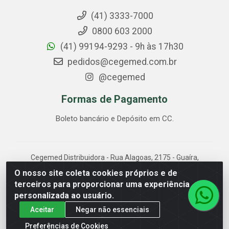
(41) 3333-7000
0800 603 2000
(41) 99194-9293 - 9h às 17h30
pedidos@cegemed.com.br
@cegemed
Formas de Pagamento
Boleto bancário e Depósito em CC.
Cegemed Distribuidora - Rua Alagoas, 2175 - Guaíra,
Curitiba/PR - CEP 80.630-050 - CNPJ 85.017.994/0001-
O nosso site coleta cookies próprios e de
01
terceiros para proporcionar uma experiência
personalizada ao usuário.
Aceitar
Negar não essenciais
Preferências de Cookies