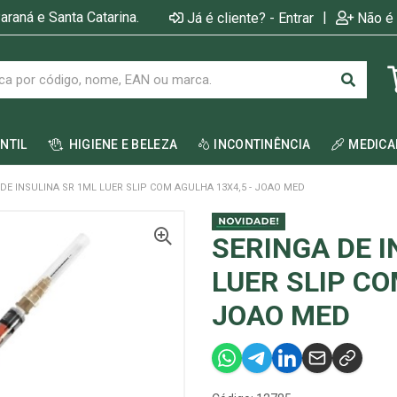
araná e Santa Catarina.
|
Já é cliente? - Entrar
Não é 
ANTIL
HIGIENE E BELEZA
INCONTINÊNCIA
MEDIC
DE INSULINA SR 1ML LUER SLIP COM AGULHA 13X4,5 - JOAO MED
SERINGA DE I
LUER SLIP CO
JOAO MED