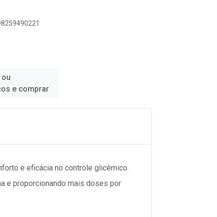
898259490221
 ou
ços e comprar
orto e eficácia no controle glicêmico.
ina e proporcionando mais doses por