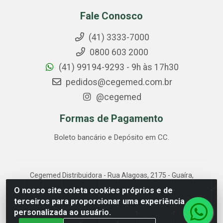
Fale Conosco
(41) 3333-7000
0800 603 2000
(41) 99194-9293 - 9h às 17h30
pedidos@cegemed.com.br
@cegemed
Formas de Pagamento
Boleto bancário e Depósito em CC.
Cegemed Distribuidora - Rua Alagoas, 2175 - Guaíra,
Curitiba/PR - CEP 80.630-050 - CNPJ 85.017.994/0001-
O nosso site coleta cookies próprios e de
01
terceiros para proporcionar uma experiência
personalizada ao usuário.