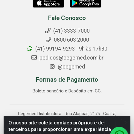
Fale Conosco
(41) 3333-7000
0800 603 2000
(41) 99194-9293 - 9h às 17h30
pedidos@cegemed.com.br
@cegemed
Formas de Pagamento
Boleto bancário e Depósito em CC.
Cegemed Distribuidora - Rua Alagoas, 2175 - Guaíra,
Curitiba/PR - CEP 80.630-050 - CNPJ 85.017.994/0001-
O nosso site coleta cookies próprios e de
01
terceiros para proporcionar uma experiência