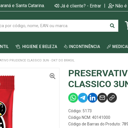
araná e Santa Catarina.
|
Já é cliente? - Entrar
Não é 
ANTIL
HIGIENE E BELEZA
INCONTINÊNCIA
MEDIC
ATIVO PRUDENCE CLASSICO 3UN - DKT DO BRASIL
PRESERVATI
CLASSICO 3UN
Código: 5173
Código NCM: 40141000
Código de Barras do Produto: 7