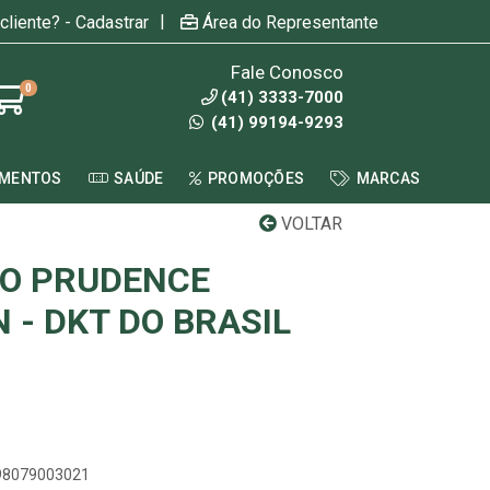
|
cliente? - Cadastrar
Área do Representante
Fale Conosco
0
(41) 3333-7000
(41) 99194-9293
AMENTOS
SAÚDE
PROMOÇÕES
MARCAS
VOLTAR
VO PRUDENCE
 - DKT DO BRASIL
898079003021