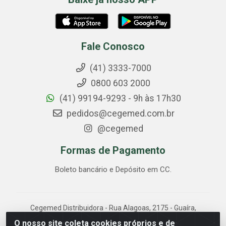
Fale Conosco
(41) 3333-7000
0800 603 2000
(41) 99194-9293 - 9h às 17h30
pedidos@cegemed.com.br
@cegemed
Formas de Pagamento
Boleto bancário e Depósito em CC.
Cegemed Distribuidora - Rua Alagoas, 2175 - Guaíra,
Curitiba/PR - CEP 80.630-050 - CNPJ 85.017.994/0001-
O nosso site coleta cookies próprios e de