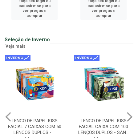
Faça seu login ou
Faça seu login ou
cadastre-se para
cadastre-se para
ver preços e
ver preços e
comprar
comprar
Seleção de Inverno
Veja mais
LENCO DE PAPEL KISS
LENCO DE PAPEL KISS
50
FACIAL CAIXA COM 100
FOLHA TRIPLA DISPLAY 
LENÇOS DUPLOS - SAN...
28 PACOTES C/ 10...