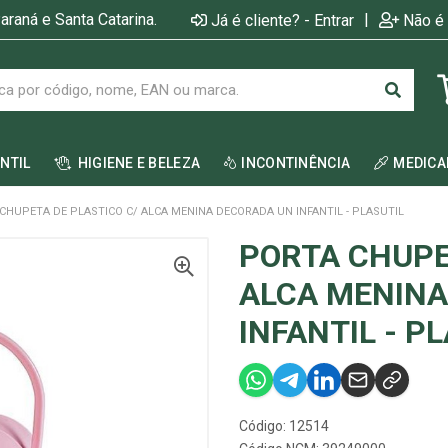
araná e Santa Catarina.
|
Já é cliente? - Entrar
Não é 
ANTIL
HIGIENE E BELEZA
INCONTINÊNCIA
MEDIC
CHUPETA DE PLASTICO C/ ALCA MENINA DECORADA UN INFANTIL - PLASUTIL
PORTA CHUPE
ALCA MENINA
INFANTIL - P
Código: 12514