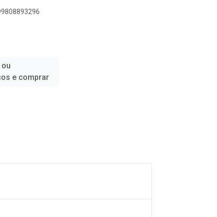
899808893296
 ou
ços e comprar