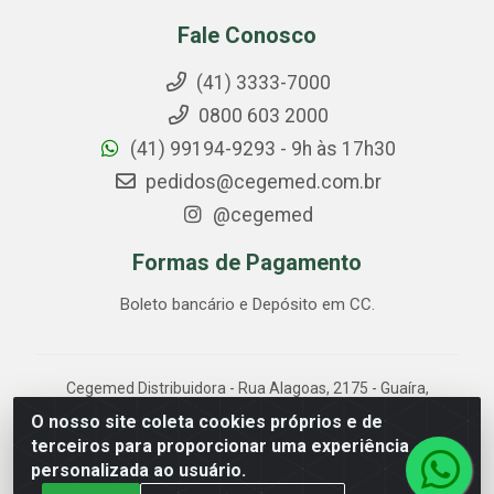
Fale Conosco
(41) 3333-7000
0800 603 2000
(41) 99194-9293 - 9h às 17h30
pedidos@cegemed.com.br
@cegemed
Formas de Pagamento
Boleto bancário e Depósito em CC.
Cegemed Distribuidora - Rua Alagoas, 2175 - Guaíra,
Curitiba/PR - CEP 80.630-050 - CNPJ 85.017.994/0001-
O nosso site coleta cookies próprios e de
01
terceiros para proporcionar uma experiência
personalizada ao usuário.