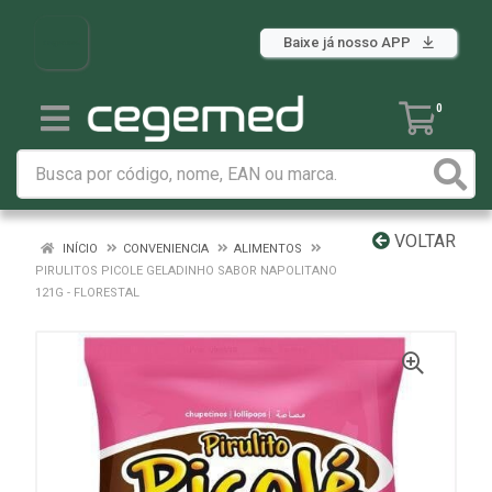
Baixe já nosso APP
0
VOLTAR
INÍCIO
CONVENIENCIA
ALIMENTOS
PIRULITOS PICOLE GELADINHO SABOR NAPOLITANO
121G - FLORESTAL