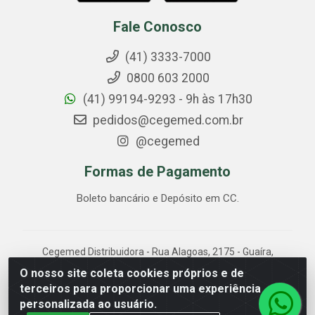
Fale Conosco
(41) 3333-7000
0800 603 2000
(41) 99194-9293 - 9h às 17h30
pedidos@cegemed.com.br
@cegemed
Formas de Pagamento
Boleto bancário e Depósito em CC.
Cegemed Distribuidora - Rua Alagoas, 2175 - Guaíra,
Curitiba/PR - CEP 80.630-050 - CNPJ 85.017.994/0001-
O nosso site coleta cookies próprios e de
01
terceiros para proporcionar uma experiência
personalizada ao usuário.