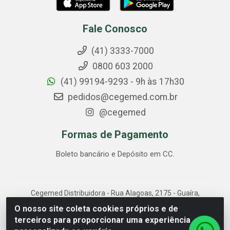
Fale Conosco
(41) 3333-7000
0800 603 2000
(41) 99194-9293 - 9h às 17h30
pedidos@cegemed.com.br
@cegemed
Formas de Pagamento
Boleto bancário e Depósito em CC.
Cegemed Distribuidora - Rua Alagoas, 2175 - Guaíra,
Curitiba/PR - CEP 80.630-050 - CNPJ 85.017.994/0001-
O nosso site coleta cookies próprios e de
01
terceiros para proporcionar uma experiência