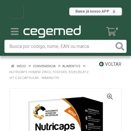
Baixe já nosso APP
0
VOLTAR
INÍCIO
CONVENIENCIA
ALIMENTOS
NUTRICAPS HOMEM ZINCO, FOSFORO, B3,B5,B6,B12
VIT E 60 CAPSULAS - MAXINUTRI