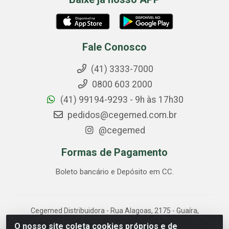
Fale Conosco
(41) 3333-7000
0800 603 2000
(41) 99194-9293 - 9h às 17h30
pedidos@cegemed.com.br
@cegemed
Formas de Pagamento
Boleto bancário e Depósito em CC.
Cegemed Distribuidora - Rua Alagoas, 2175 - Guaíra,
Curitiba/PR - CEP 80.630-050 - CNPJ 85.017.994/0001-
O nosso site coleta cookies próprios e de