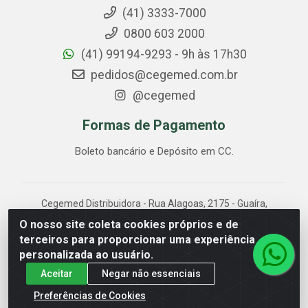
(41) 3333-7000
0800 603 2000
(41) 99194-9293 - 9h às 17h30
pedidos@cegemed.com.br
@cegemed
Formas de Pagamento
Boleto bancário e Depósito em CC.
Cegemed Distribuidora - Rua Alagoas, 2175 - Guaíra,
Curitiba/PR - CEP 80.630-050 - CNPJ 85.017.994/0001-
O nosso site coleta cookies próprios e de
01
terceiros para proporcionar uma experiência
personalizada ao usuário.
Aceitar
Negar não essenciais
Preferências de Cookies