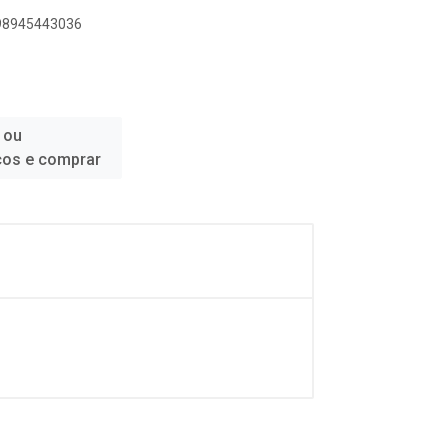
898945443036
 ou
ços e comprar