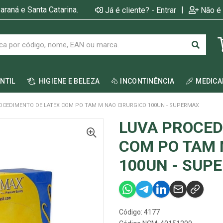
araná e Santa Catarina.
|
Já é cliente? - Entrar
Não é 
ANTIL
HIGIENE E BELEZA
INCONTINÊNCIA
MEDIC
OCEDIMENTO DE LATEX COM PO TAM M NAO CIRURGICO 100UN - SUPERMAX
LUVA PROCED
COM PO TAM 
100UN - SUP
Código: 4177