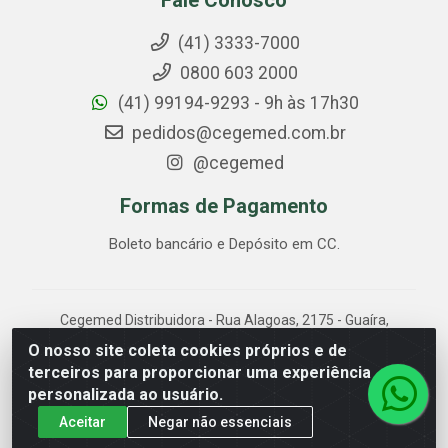
Fale Conosco
(41) 3333-7000
0800 603 2000
(41) 99194-9293 - 9h às 17h30
pedidos@cegemed.com.br
@cegemed
Formas de Pagamento
Boleto bancário e Depósito em CC.
Cegemed Distribuidora - Rua Alagoas, 2175 - Guaíra,
Curitiba/PR - CEP 80.630-050 - CNPJ 85.017.994/0001-
O nosso site coleta cookies próprios e de
01
terceiros para proporcionar uma experiência
personalizada ao usuário.
Aceitar
Negar não essenciais