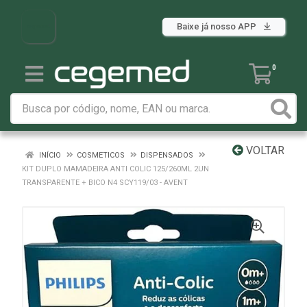
Baixe já nosso APP
0
VOLTAR
INÍCIO
COSMETICOS
DISPENSADOS
KIT DUPLO MAMADEIRA ANTI COLIC 125/260ML 2UN
TRANSPARENTE + BICO N4 SCY119/03 - AVENT