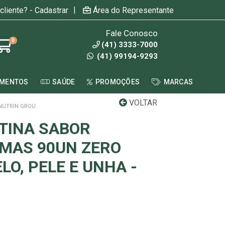
|
cliente? - Cadastrar
Área do Representante
Fale Conosco
0
(41) 3333-7000
(41) 99194-9293
AMENTOS
SAÚDE
PROMOÇÕES
MARCAS
VOLTAR
 NUTRIN GROU
TINA SABOR
MAS 90UN ZERO
O, PELE E UNHA -