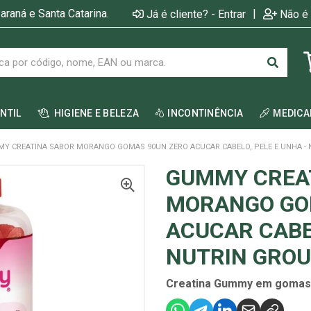
araná e Santa Catarina.
|
Já é cliente? - Entrar
Não é 
ANTIL
HIGIENE E BELEZA
INCONTINÊNCIA
MEDIC
Y CREATINA SABOR MORANGO GOMAS 90UN ZERO ACUCAR CABELO, PELE E UNHA -
GUMMY CREA
MORANGO GO
ACUCAR CABEL
NUTRIN GROU
Creatina Gummy em gomas