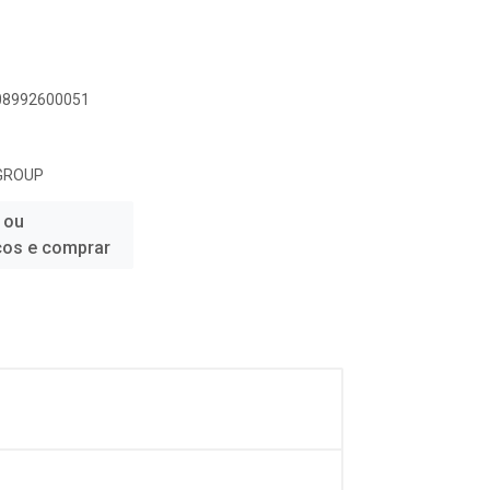
908992600051
GROUP
 ou
ços e comprar