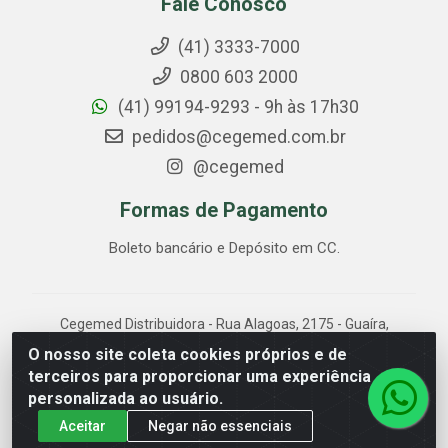
Fale Conosco
(41) 3333-7000
0800 603 2000
(41) 99194-9293 - 9h às 17h30
pedidos@cegemed.com.br
@cegemed
Formas de Pagamento
Boleto bancário e Depósito em CC.
Cegemed Distribuidora - Rua Alagoas, 2175 - Guaíra,
Curitiba/PR - CEP 80.630-050 - CNPJ 85.017.994/0001-
O nosso site coleta cookies próprios e de
01
terceiros para proporcionar uma experiência
personalizada ao usuário.
Aceitar
Negar não essenciais