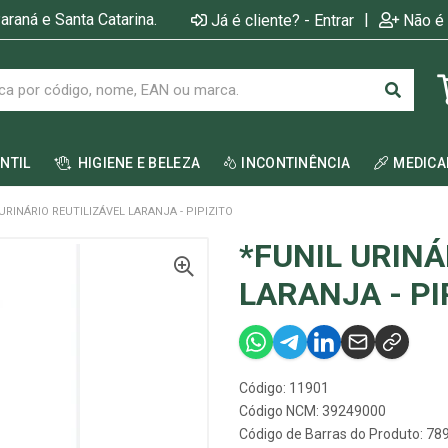
araná e Santa Catarina.
|
Já é cliente? - Entrar
Não é 
ANTIL
HIGIENE E BELEZA
INCONTINÊNCIA
MEDIC
URINÁRIO REUTILIZÁVEL LARANJA - PIPIZITO
*FUNIL URINÁ
LARANJA - PI
Código: 11901
Código NCM: 39249000
Código de Barras do Produto: 7