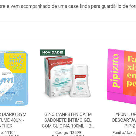
mpre e vem acompanhado de uma case linda para guardá-lo de for
 DIARIO SYM
GINO CANESTEN CALM
*FUNIL U
FUME 40UN -
SABONETE INTIMO GEL
DESCARTÁV
NTHER
COM GLICINA 100ML - B...
PIPIZ
o: 11104
Código: 12599
Funil p/ fazer