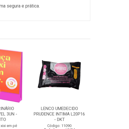
ma segura e prática.
RINÁRIO
LENCO UMEDECIDO
ABSORVENTE 
EL 3UN -
PRUDENCE INTIMA L20P16
ABAS 8UN SUAV
ITO
- DKT
CAMADA FLUXO M
 xixi em pé
Código: 11090
Código: 11