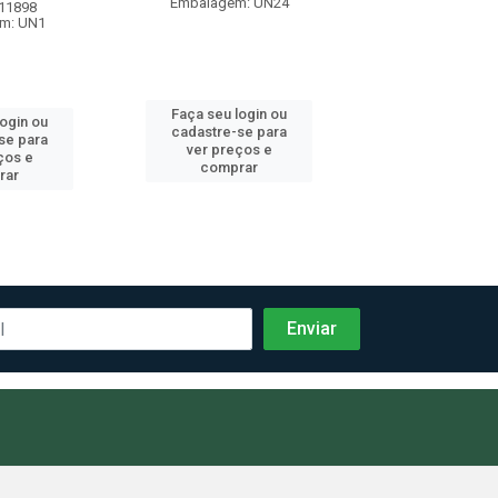
Embalagem: UN24
Embalagem: 
 11898
m: UN1
Faça seu login ou
Faça seu log
login ou
cadastre-se para
cadastre-se 
se para
ver preços e
ver preços
ços e
comprar
comprar
rar