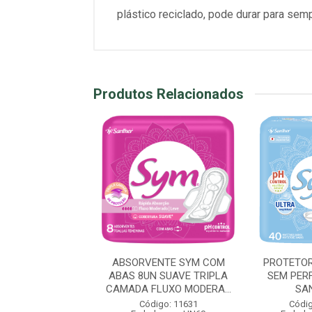
plástico reciclado, pode durar para se
Produtos Relacionados
O UMEDECIDO
ABSORVENTE SYM COM
PROTETOR
E INTIMA L20P16
ABAS 8UN SUAVE TRIPLA
SEM PER
- DKT
CAMADA FLUXO MODERA...
SA
digo: 11090
Código: 11631
Códig