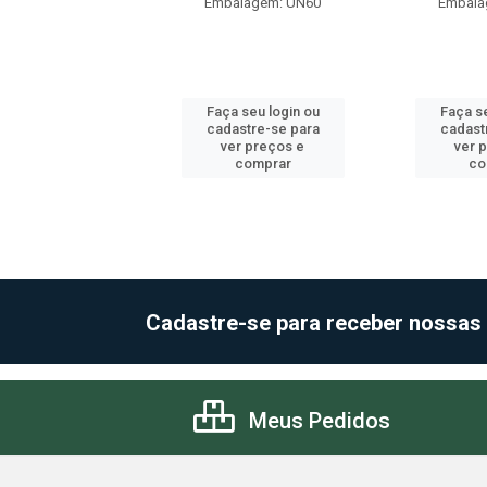
alagem: UN24
Embalagem: UN60
Embala
 seu login ou
Faça seu login ou
Faça se
astre-se para
cadastre-se para
cadast
er preços e
ver preços e
ver 
comprar
comprar
co
Cadastre-se para receber nossas
Meus Pedidos