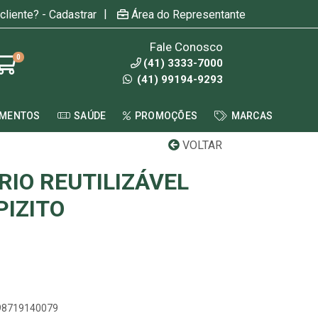
|
cliente? - Cadastrar
Área do Representante
Fale Conosco
0
(41) 3333-7000
(41) 99194-9293
AMENTOS
SAÚDE
PROMOÇÕES
MARCAS
VOLTAR
RIO REUTILIZÁVEL
PIZITO
898719140079