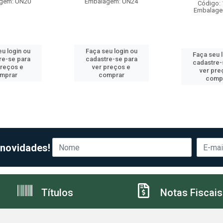
gem: UN20
Embalagem: UN24
Código:
Embalage
u login ou
Faça seu login ou
Faça seu 
re-se para
cadastre-se para
cadastre-
preços e
ver preços e
ver pre
mprar
comprar
comp
 novidades!
Títulos
Notas Fiscais