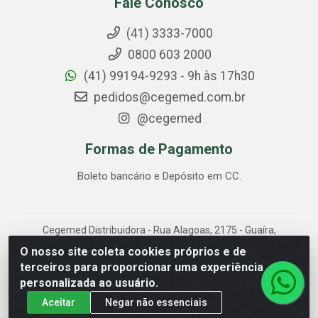
Fale Conosco
(41) 3333-7000
0800 603 2000
(41) 99194-9293 - 9h às 17h30
pedidos@cegemed.com.br
@cegemed
Formas de Pagamento
Boleto bancário e Depósito em CC.
Cegemed Distribuidora - Rua Alagoas, 2175 - Guaíra,
Curitiba/PR - CEP 80.630-050 - CNPJ 85.017.994/0001-
O nosso site coleta cookies próprios e de
01
terceiros para proporcionar uma experiência
personalizada ao usuário.
Aceitar
Negar não essenciais