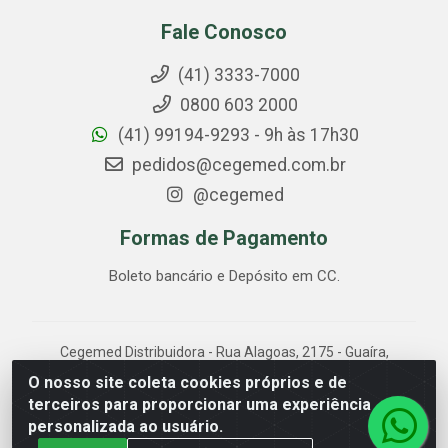
Fale Conosco
(41) 3333-7000
0800 603 2000
(41) 99194-9293 - 9h às 17h30
pedidos@cegemed.com.br
@cegemed
Formas de Pagamento
Boleto bancário e Depósito em CC.
Cegemed Distribuidora - Rua Alagoas, 2175 - Guaíra,
Curitiba/PR - CEP 80.630-050 - CNPJ 85.017.994/0001-
O nosso site coleta cookies próprios e de
01
terceiros para proporcionar uma experiência
personalizada ao usuário.