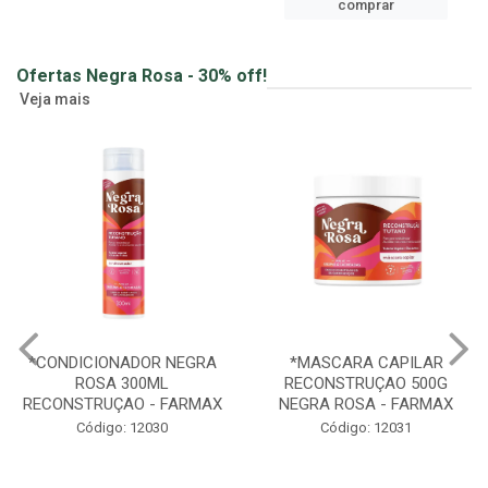
ver preços e
comprar
Ofertas Negra Rosa - 30% off!
Veja mais
A
*MASCARA CAPILAR
*SHAMPOO HIDRATAÇAO
RECONSTRUÇAO 500G
NEGRA ROSA 300ML -
X
NEGRA ROSA - FARMAX
FARMAX
Código: 12031
Código: 12032