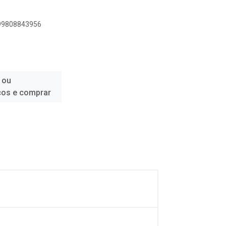
899808843956
 ou
ços e comprar