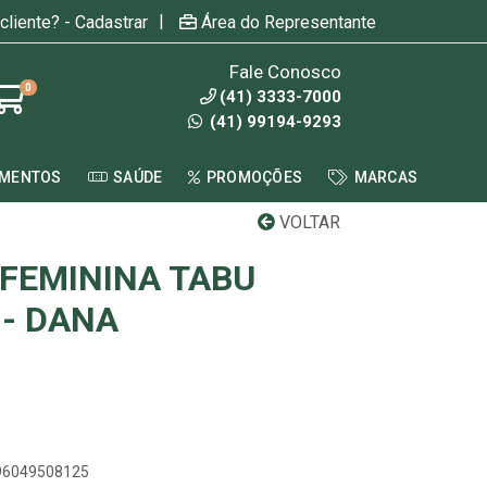
|
cliente? - Cadastrar
Área do Representante
Fale Conosco
0
(41) 3333-7000
(41) 99194-9293
AMENTOS
SAÚDE
PROMOÇÕES
MARCAS
VOLTAR
 FEMININA TABU
 - DANA
896049508125