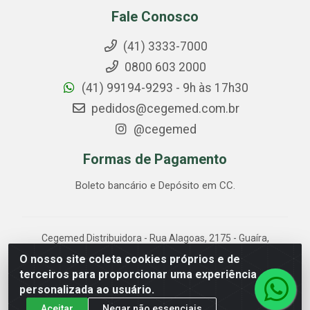
Fale Conosco
(41) 3333-7000
0800 603 2000
(41) 99194-9293 - 9h às 17h30
pedidos@cegemed.com.br
@cegemed
Formas de Pagamento
Boleto bancário e Depósito em CC.
Cegemed Distribuidora - Rua Alagoas, 2175 - Guaíra,
Curitiba/PR - CEP 80.630-050 - CNPJ 85.017.994/0001-
O nosso site coleta cookies próprios e de
01
terceiros para proporcionar uma experiência
personalizada ao usuário.
Aceitar
Negar não essenciais