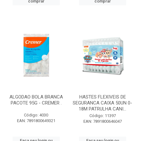
comprar
comprar
ALGODAO BOLA BRANCA
HASTES FLEXIVEIS DE
PACOTE 95G - CREMER .
SEGURANCA CAIXA 50UN 0-
18M PATRULHA CANI...
Código: 4030
Código: 11397
EAN: 7891800649321
EAN: 7891800646047
Faça seu login ou
Faça seu login ou