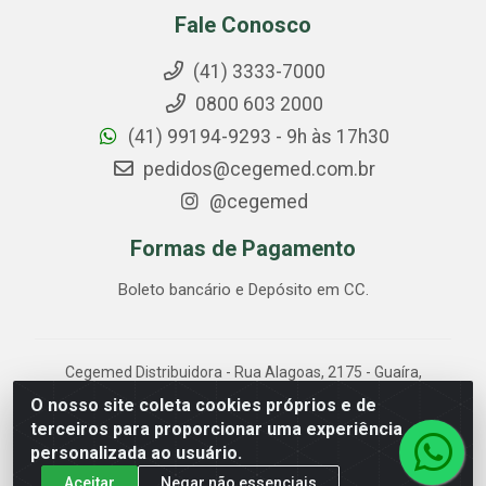
Fale Conosco
(41) 3333-7000
0800 603 2000
(41) 99194-9293 - 9h às 17h30
pedidos@cegemed.com.br
@cegemed
Formas de Pagamento
Boleto bancário e Depósito em CC.
Cegemed Distribuidora - Rua Alagoas, 2175 - Guaíra,
Curitiba/PR - CEP 80.630-050 - CNPJ 85.017.994/0001-
O nosso site coleta cookies próprios e de
01
terceiros para proporcionar uma experiência
personalizada ao usuário.
Aceitar
Negar não essenciais