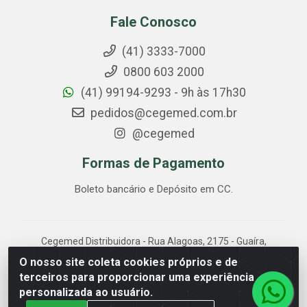
Fale Conosco
(41) 3333-7000
0800 603 2000
(41) 99194-9293 - 9h às 17h30
pedidos@cegemed.com.br
@cegemed
Formas de Pagamento
Boleto bancário e Depósito em CC.
Cegemed Distribuidora - Rua Alagoas, 2175 - Guaíra,
Curitiba/PR - CEP 80.630-050 - CNPJ 85.017.994/0001-
O nosso site coleta cookies próprios e de
01
terceiros para proporcionar uma experiência
personalizada ao usuário.