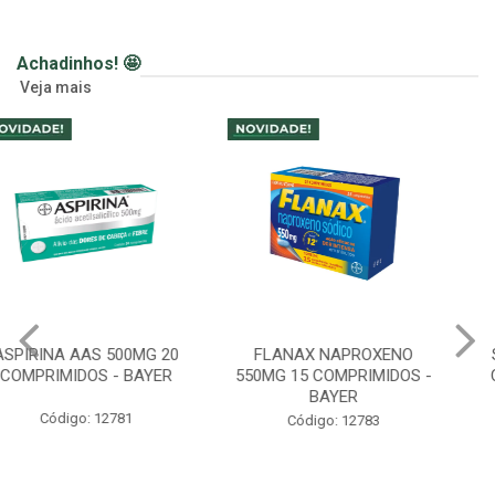
Achadinhos! 🤩
Veja mais
FLANAX NAPROXENO
SABONETE HIDRATANTE
550MG 15 COMPRIMIDOS -
CREMOSO RELAX 200ML
BAYER
LAVANDA - WELEDA
Código: 12783
Código: 12159