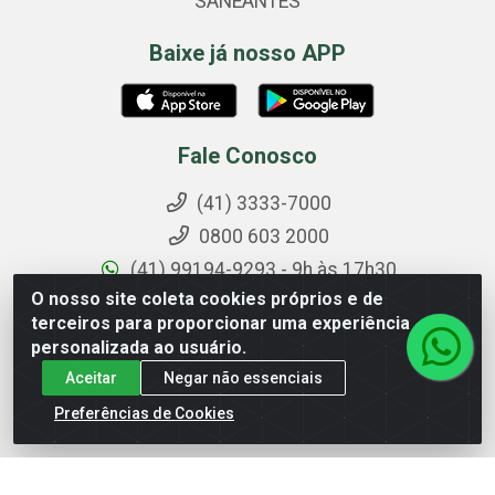
SANEANTES
Baixe já nosso APP
Fale Conosco
(41) 3333-7000
0800 603 2000
(41) 99194-9293 - 9h às 17h30
O nosso site coleta cookies próprios e de
pedidos@cegemed.com.br
terceiros para proporcionar uma experiência
@cegemed
personalizada ao usuário.
Aceitar
Negar não essenciais
Formas de Pagamento
Preferências de Cookies
Boleto bancário e Depósito em CC.