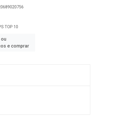
720689020756
IPS TOP 10
 ou
ços e comprar