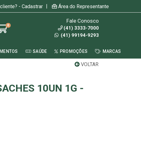
|
cliente? - Cadastrar
Área do Representante
Fale Conosco
0
(41) 3333-7000
(41) 99194-9293
AMENTOS
SAÚDE
PROMOÇÕES
MARCAS
VOLTAR
SACHES 10UN 1G -