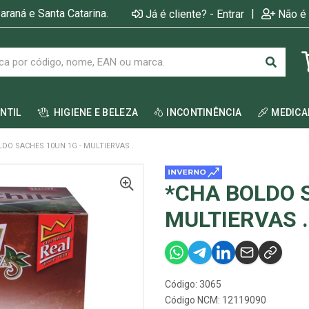
araná e Santa Catarina.
|
Já é cliente? - Entrar
Não é 
ANTIL
HIGIENE E BELEZA
INCONTINÊNCIA
MEDIC
LDO SACHES 10UN 1G - MULTIERVAS .
*CHA BOLDO 
MULTIERVAS .
Código: 3065
Código NCM: 12119090