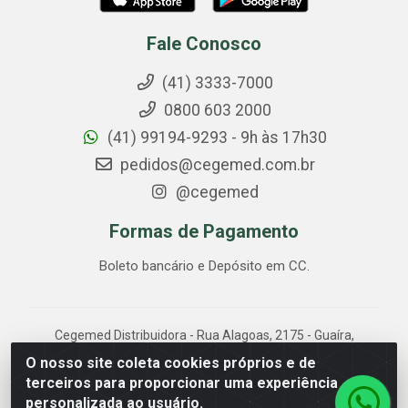
Fale Conosco
(41) 3333-7000
0800 603 2000
(41) 99194-9293 - 9h às 17h30
pedidos@cegemed.com.br
@cegemed
Formas de Pagamento
Boleto bancário e Depósito em CC.
Cegemed Distribuidora - Rua Alagoas, 2175 - Guaíra,
Curitiba/PR - CEP 80.630-050 - CNPJ 85.017.994/0001-
O nosso site coleta cookies próprios e de
01
terceiros para proporcionar uma experiência
personalizada ao usuário.