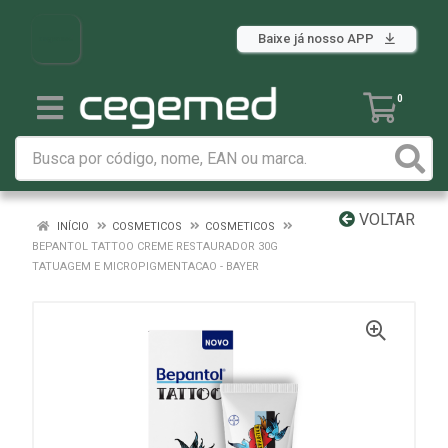
Baixe já nosso APP
0
VOLTAR
INÍCIO
COSMETICOS
COSMETICOS
BEPANTOL TATTOO CREME RESTAURADOR 30G
TATUAGEM E MICROPIGMENTACAO - BAYER