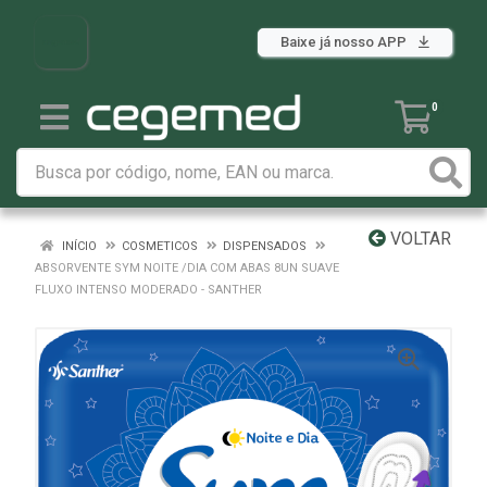
Baixe já nosso APP
0
VOLTAR
INÍCIO
COSMETICOS
DISPENSADOS
ABSORVENTE SYM NOITE /DIA COM ABAS 8UN SUAVE
FLUXO INTENSO MODERADO - SANTHER