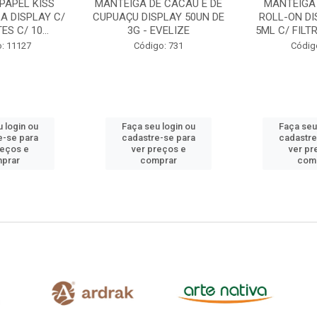
E CACAU E DE
MANTEIGA DE CACAU
BEPANTO
PLAY 50UN DE
ROLL-ON DISPLAY 24UN
REGENERAD
EVELIZE
5ML C/ FILTRO SOLAR +...
7,5ML BALM 
SEC
o: 731
Código: 708
Código
 login ou
Faça seu login ou
Faça seu
e-se para
cadastre-se para
cadastre
reços e
ver preços e
ver pr
prar
comprar
com