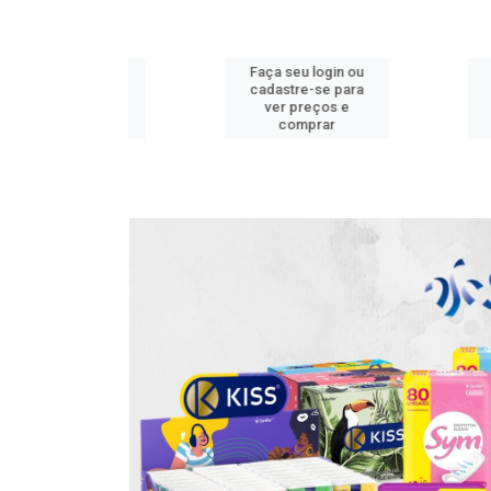
u login ou
Faça seu login ou
Faça seu
e-se para
cadastre-se para
cadastr
reços e
ver preços e
ver p
mprar
comprar
com