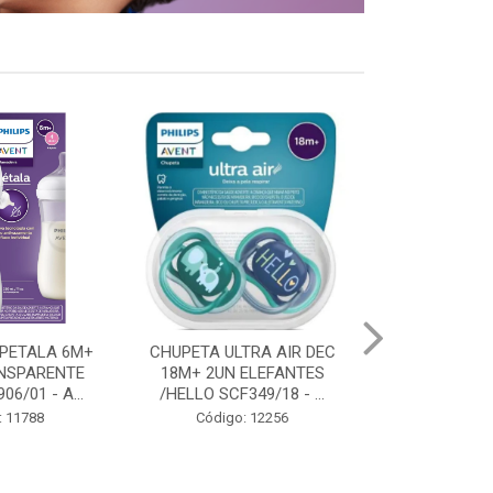
TRA AIR DEC
CHUPETA ULTRA AIR DEC 0-
CHUPETA ULTR
ELEFANTES
6M PINGUIM AZUL 1UN
18M PING
49/18 - ...
SCF081/03 - AVEN...
TURQUESA 1U
: 12256
Código: 11684
Código: