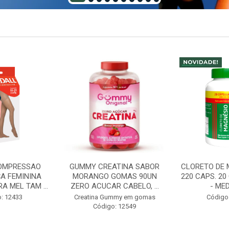
ATINA SABOR
CLORETO DE MAGNESIO PA
ABS LADY DI
GOMAS 90UN
220 CAPS. 20 CAPS GRATIS
NIGHT
 CABELO, ...
- MEDINAL
INCONTINENC
- T
mmy em gomas
Código: 12598
: 12549
Código