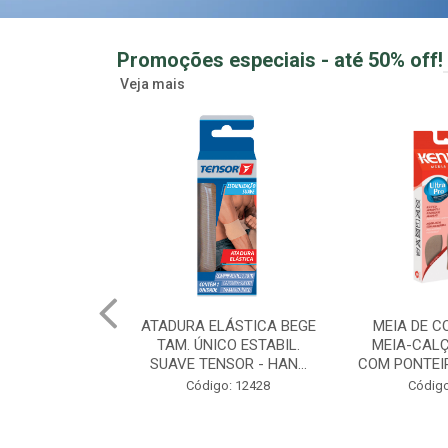
Promoções especiais - até 50% off!
Veja mais
LÁSTICA BEGE
MEIA DE COMPRESSAO
GUMMY CRE
CO ESTABIL.
MEIA-CALÇA FEMININA
MORANGO 
SOR - HAN...
COM PONTEIRA MEL TAM ...
ZERO ACUCAR
o: 12428
Código: 12433
Creatina Gu
Código