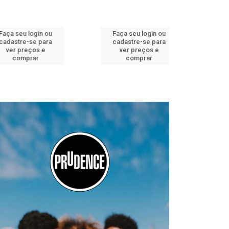
 login ou
Faça seu login ou
Faça seu 
-se para
cadastre-se para
cadastre
eços e
ver preços e
ver pr
prar
comprar
comp