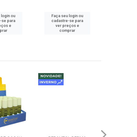
 login ou
Faça seu login ou
Faça seu 
-se para
cadastre-se para
cadastre
eços e
ver preços e
ver pr
prar
comprar
comp