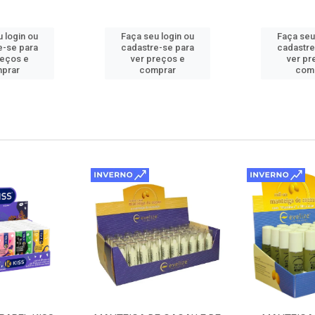
 login ou
Faça seu login ou
Faça seu
e-se para
cadastre-se para
cadastre
reços e
ver preços e
ver pr
prar
comprar
com