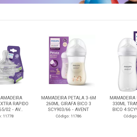
PETALA 3-6M
MAMADEIRA PETALA 6M+
CHUPETA UL
AFA BICO 3
330ML TRANSPARENTE
18M+ 2UN 
6 - AVENT
BICO 4 SCY906/01 - A...
/HELLO SCF3
: 11786
Código: 11788
Código