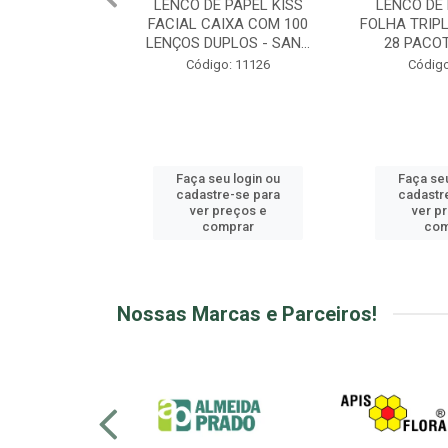
 PAPEL KISS
LENCO DE PAPEL KISS
MANTEIGA D
IXA COM 100
FOLHA TRIPLA DISPLAY C/
CUPUAÇU DIS
LOS - SAN...
28 PACOTES C/ 10...
3G - 
o: 11126
Código: 11127
Códig
u login ou
Faça seu login ou
Faça seu
e-se para
cadastre-se para
cadastr
reços e
ver preços e
ver p
mprar
comprar
com
Nossas Marcas e Parceiros!