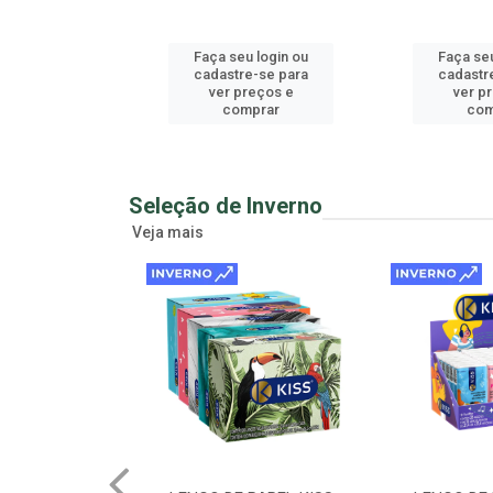
u login ou
Faça seu login ou
Faça seu
e-se para
cadastre-se para
cadastr
reços e
ver preços e
ver p
mprar
comprar
com
Seleção de Inverno
Veja mais