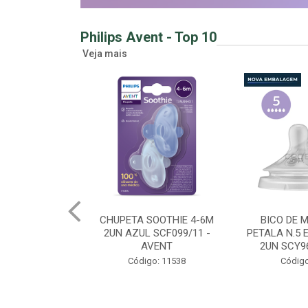
Philips Avent - Top 10
Veja mais
OOTHIE 4-6M
BICO DE MAMADEIRA
MAMADEIRA 
SCF099/11 -
PETALA N.5 EXTRA RAPIDO
260ML GIR
VENT
2UN SCY965/02 - AV...
SCY903/6
o: 11538
Código: 11778
Código