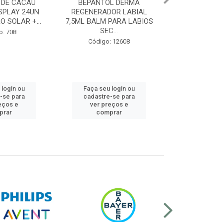
L DERMA
REDOXON TRIPLA AÇÃO 10
REDOXON TRI
OR LABIAL
COMPR. EFERV. VIT C 1G,
COMPR. EFERV
PARA LABIOS
VIT D 10MG E ...
1G, VIT 
...
Código: 12602
Código:
: 12608
 login ou
Faça seu login ou
Faça seu 
-se para
cadastre-se para
cadastre
eços e
ver preços e
ver pr
prar
comprar
comp