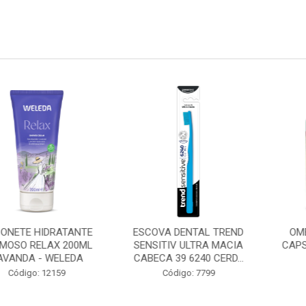
NTAL TREND
OMEGA 3 1000MG 300
B MAX COM
ULTRA MACIA
CAPSULAS - MAXINUTRI .
CAPSULAS -
6240 CERD...
Código: 8492
Código
o: 7799