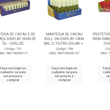
EIGA DE CACAU E DE
MANTEIGA DE CACAU
PROTETOR
AÇU DISPLAY 50UN DE
ROLL-ON DISPLAY 24UN
50UN SAB
3G - EVELIZE
5ML C/ FILTRO SOLAR +...
CHI
Código: 731
Código: 708
Có
AN: 7897185002171
EAN: 7897185002157
EAN: 
Faça seu login ou
Faça seu login ou
Faça
cadastre-se para
cadastre-se para
cada
ver preços e
ver preços e
ve
comprar
comprar