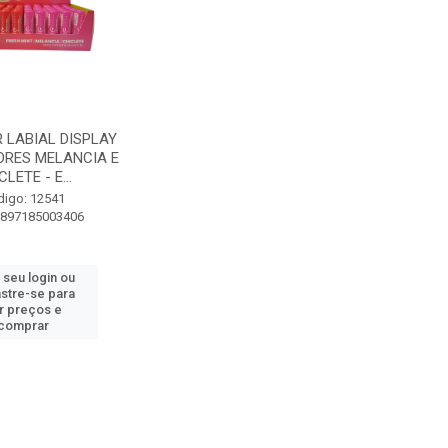
 LABIAL DISPLAY
ORES MELANCIA E
CLETE - E...
digo: 12541
7897185003406
 seu login ou
stre-se para
r preços e
comprar