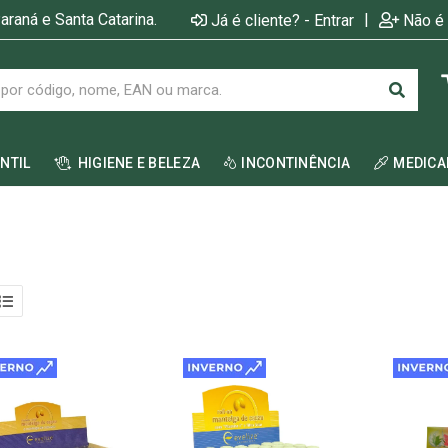
araná e Santa Catarina.
|
Já é cliente? - Entrar
Não é 
ANTIL
HIGIENE E BELEZA
INCONTINÊNCIA
MEDIC