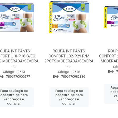
OUPA INT PANTS
ROUPA INT PANTS
ROUP
FORT L18-P16 G/EG
CONFORT L32-P29 P/M
CONFORT 
S MODERADA/SEVERA
3PCTS MODERADA/SEVERA
MODERADA
-...
- ...
Có
EAN: 
Código: 12673
Código: 12678
AN: 7896770909277
EAN: 7896770982836
Faça
Faça seu login ou
Faça seu login ou
cada
cadastre-se para
cadastre-se para
ve
ver preços e
ver preços e
comprar
comprar