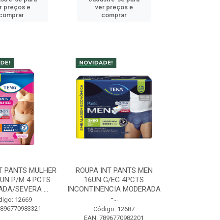
r preços e
ver preços e
comprar
comprar
T PANTS MULHER
ROUPA INT PANTS MEN
UN P/M 4 PCTS
16UN G/EG 4PCTS
DA/SEVERA ...
INCONTINENCIA MODERADA
-...
digo: 12669
7896770983321
Código: 12687
EAN: 7896770982201