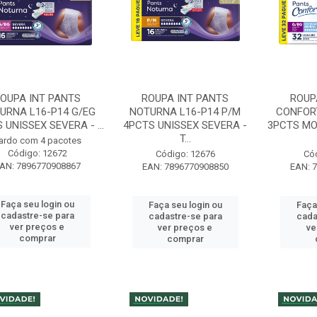
OUPA INT PANTS
ROUPA INT PANTS
ROUP
URNA L16-P14 G/EG
NOTURNA L16-P14 P/M
CONFORT
 UNISSEX SEVERA - ...
4PCTS UNISSEX SEVERA -
3PCTS M
T...
ardo com 4 pacotes
Código: 12672
Código: 12676
Có
AN: 7896770908867
EAN: 7896770908850
EAN: 
Faça seu login ou
Faça seu login ou
Faça
cadastre-se para
cadastre-se para
cada
ver preços e
ver preços e
ve
comprar
comprar