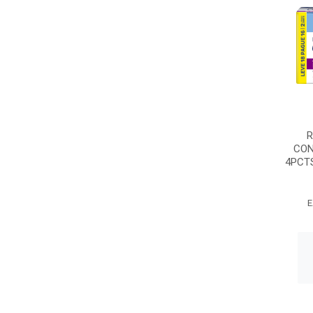
R
CON
4PCT
E