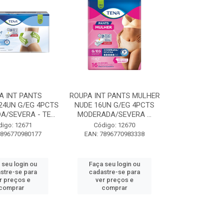
A INT PANTS
ROUPA INT PANTS MULHER
24UN G/EG 4PCTS
NUDE 16UN G/EG 4PCTS
/SEVERA - TE...
MODERADA/SEVERA ...
digo: 12671
Código: 12670
7896770980177
EAN: 7896770983338
 seu login ou
Faça seu login ou
stre-se para
cadastre-se para
r preços e
ver preços e
comprar
comprar