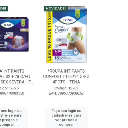
A INT PANTS
*ROUPA INT PANTS
 L32-P28 G/EG
CONFORT L16-P14 G/EG
SEX SEVERA - T...
4PCTS - TENA
digo: 12725
Código: 12763
7896770983550
EAN: 7896770909253
 seu login ou
Faça seu login ou
stre-se para
cadastre-se para
r preços e
ver preços e
comprar
comprar