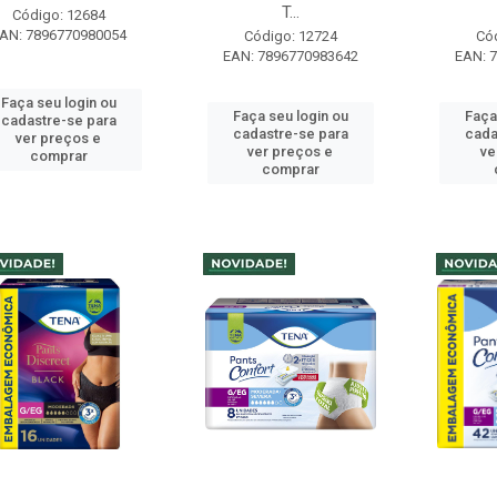
T...
Código: 12684
AN: 7896770980054
Código: 12724
Có
EAN: 7896770983642
EAN: 
Faça seu login ou
Faça seu login ou
Faça
cadastre-se para
cadastre-se para
cada
ver preços e
ver preços e
ve
comprar
comprar