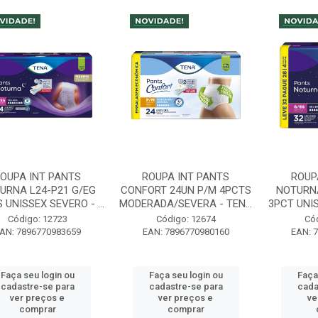
OUPA INT PANTS
ROUPA INT PANTS
ROUP
URNA L24-P21 G/EG
CONFORT 24UN P/M 4PCTS
NOTURNA
 UNISSEX SEVERO - ...
MODERADA/SEVERA - TEN...
3PCT UNIS
Código: 12723
Código: 12674
Có
AN: 7896770983659
EAN: 7896770980160
EAN: 
Faça seu login ou
Faça seu login ou
Faça
cadastre-se para
cadastre-se para
cada
ver preços e
ver preços e
ve
comprar
comprar