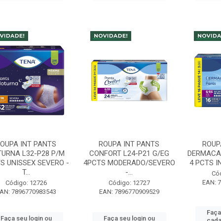
OUPA INT PANTS
ROUPA INT PANTS
ROUP
URNA L32-P28 P/M
CONFORT L24-P21 G/EG
DERMACAR
S UNISSEX SEVERO -
4PCTS MODERADO/SEVERO
4 PCTS I
T...
-...
Có
EAN: 
Código: 12726
Código: 12727
AN: 7896770983543
EAN: 7896770909529
Faça
Faça seu login ou
Faça seu login ou
cada