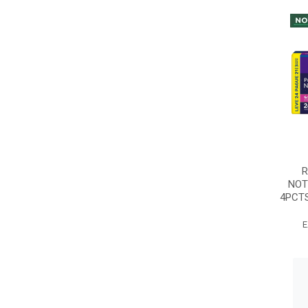
R
NOT
4PCTS
E