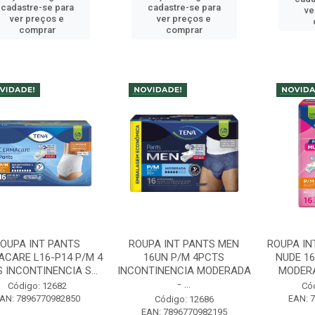
cadastre-se para
cadastre-se para
ve
ver preços e
ver preços e
comprar
comprar
OUPA INT PANTS
ROUPA INT PANTS MEN
ROUPA IN
CARE L16-P14 P/M 4
16UN P/M 4PCTS
NUDE 16
 INCONTINENCIA S...
INCONTINENCIA MODERADA
MODERA
- ...
Código: 12682
Có
AN: 7896770982850
EAN: 
Código: 12686
EAN: 7896770982195