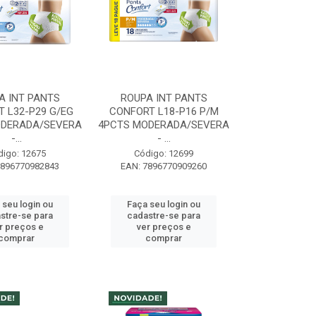
A INT PANTS
ROUPA INT PANTS
 L32-P29 G/EG
CONFORT L18-P16 P/M
ODERADA/SEVERA
4PCTS MODERADA/SEVERA
-...
- ...
digo: 12675
Código: 12699
7896770982843
EAN: 7896770909260
 seu login ou
Faça seu login ou
stre-se para
cadastre-se para
r preços e
ver preços e
comprar
comprar