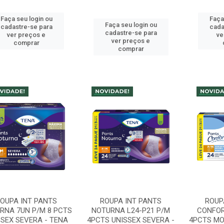
Faça seu login ou
Faça
Faça seu login ou
cadastre-se para
cada
cadastre-se para
ver preços e
ve
ver preços e
comprar
comprar
OUPA INT PANTS
ROUPA INT PANTS
ROUP
RNA 7UN P/M 8 PCTS
NOTURNA L24-P21 P/M
CONFOR
SSEX SEVERA - TENA
4PCTS UNISSEX SEVERA -
4PCTS M