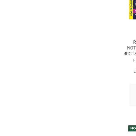
R
NOT
4PCTS
F
E