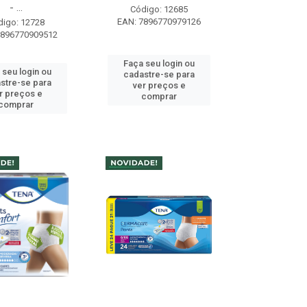
- ...
Código: 12685
EAN: 7896770979126
digo: 12728
7896770909512
Faça seu login ou
 seu login ou
cadastre-se para
stre-se para
ver preços e
r preços e
comprar
comprar