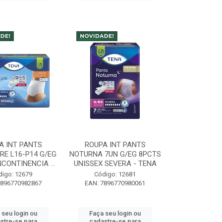
A INT PANTS
ROUPA INT PANTS
E L16-P14 G/EG
NOTURNA 7UN G/EG 8PCTS
NCONTINENCIA ...
UNISSEX SEVERA - TENA
digo: 12679
Código: 12681
7896770982867
EAN: 7896770980061
 seu login ou
Faça seu login ou
stre-se para
cadastre-se para