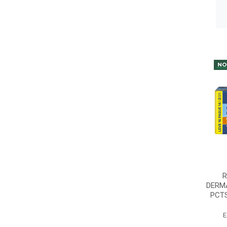
R
DERMA
PCTS
E