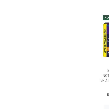
R
NOT
3PCT
E