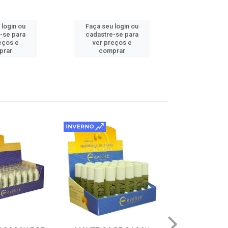
 login ou
Faça seu login ou
Faça seu 
-se para
cadastre-se para
cadastre
eços e
ver preços e
ver pr
prar
comprar
comp