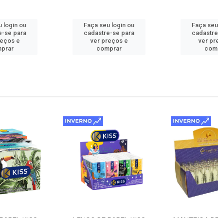
 login ou
Faça seu login ou
Faça seu
e-se para
cadastre-se para
cadastre
reços e
ver preços e
ver pr
prar
comprar
com