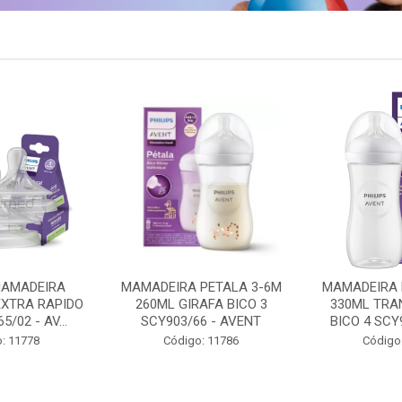
PETALA 3-6M
MAMADEIRA PETALA 6M+
CHUPETA UL
AFA BICO 3
330ML TRANSPARENTE
18M+ 2UN 
6 - AVENT
BICO 4 SCY906/01 - A...
/HELLO SCF3
: 11786
Código: 11788
Código