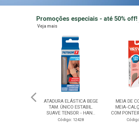
Promoções especiais - até 50% off!
Veja mais
LÁSTICA BEGE
MEIA DE COMPRESSAO
GUMMY CRE
CO ESTABIL.
MEIA-CALÇA FEMININA
MORANGO 
SOR - HAN...
COM PONTEIRA MEL TAM ...
ZERO ACUCAR
o: 12428
Código: 12433
Creatina Gu
Código