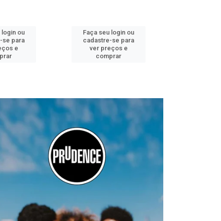
 login ou
Faça seu login ou
Faça seu 
-se para
cadastre-se para
cadastre
eços e
ver preços e
ver pr
prar
comprar
comp