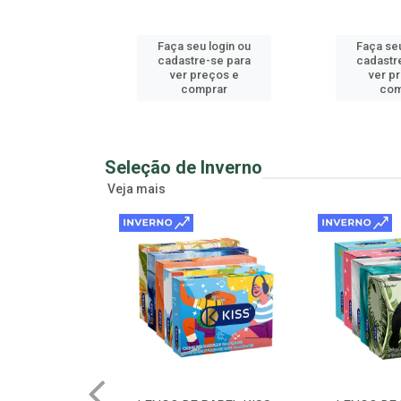
u login ou
Faça seu login ou
Faça seu
e-se para
cadastre-se para
cadastr
reços e
ver preços e
ver p
mprar
comprar
com
Seleção de Inverno
Veja mais