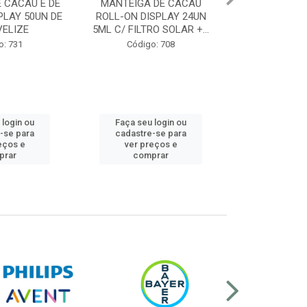
 DE CACAU
BEPANTOL DERMA
REDOXON TRI
SPLAY 24UN
REGENERADOR LABIAL
COMPR. EFERV
O SOLAR +...
7,5ML BALM PARA LABIOS
VIT D 10
SEC...
o: 708
Código:
Código: 12608
 login ou
Faça seu login ou
Faça seu 
-se para
cadastre-se para
cadastre
eços e
ver preços e
ver pr
prar
comprar
comp