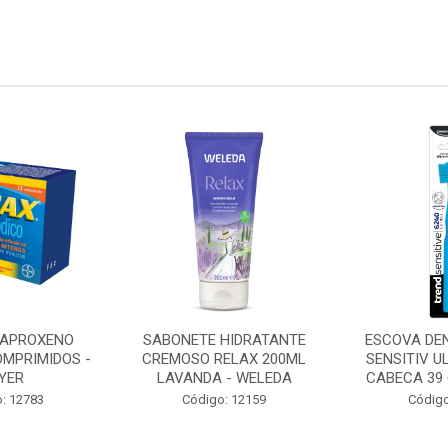
HIDRATANTE
ESCOVA DENTAL TREND
OMEGA 3 1
ELAX 200ML
SENSITIV ULTRA MACIA
CAPSULAS - 
 - WELEDA
CABECA 39 6240 CERD...
Código
: 12159
Código: 7799