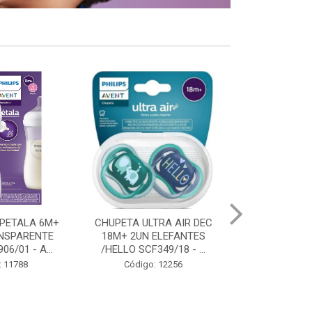
TRA AIR DEC
CHUPETA ULTRA AIR DEC 0-
CHUPETA ULTR
ELEFANTES
6M PINGUIM AZUL 1UN
18M PING
49/18 - ...
SCF081/03 - AVEN...
TURQUESA 1U
: 12256
Código: 11684
Código: