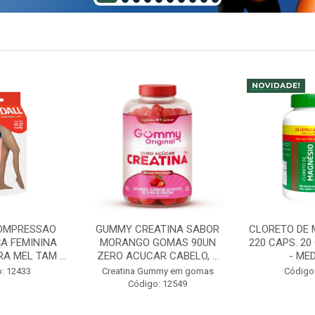
ATINA SABOR
CLORETO DE MAGNESIO PA
ABS LADY DI
GOMAS 90UN
220 CAPS. 20 CAPS GRATIS
NIGHT
 CABELO, ...
- MEDINAL
INCONTINENC
- T
mmy em gomas
Código: 12598
: 12549
Código