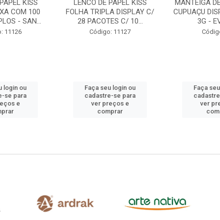
PAPEL KISS
MANTEIGA DE CACAU E DE
MANTEIGA
A DISPLAY C/
CUPUAÇU DISPLAY 50UN DE
ROLL-ON DI
S C/ 10...
3G - EVELIZE
5ML C/ FILTR
: 11127
Código: 731
Códig
 login ou
Faça seu login ou
Faça seu
e-se para
cadastre-se para
cadastre
reços e
ver preços e
ver pr
prar
comprar
com