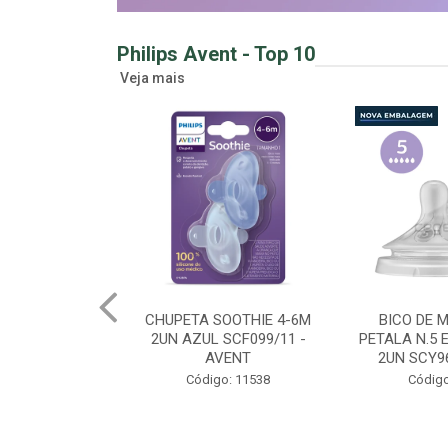
Philips Avent - Top 10
Veja mais
OOTHIE 4-6M
BICO DE MAMADEIRA
MAMADEIRA 
SCF099/11 -
PETALA N.5 EXTRA RAPIDO
260ML GIR
VENT
2UN SCY965/02 - AV...
SCY903/6
o: 11538
Código: 11778
Código