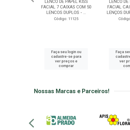
 PAPEL KISS
LENCO DE PAPEL KISS
LENCO DE 
AIXAS COM 50
FACIAL CAIXA COM 100
FOLHA TRIPL
UPLOS - ...
LENÇOS DUPLOS - SAN...
28 PACOTE
o: 11125
Código: 11126
Código
u login ou
Faça seu login ou
Faça seu
e-se para
cadastre-se para
cadastr
reços e
ver preços e
ver p
mprar
comprar
com
Nossas Marcas e Parceiros!