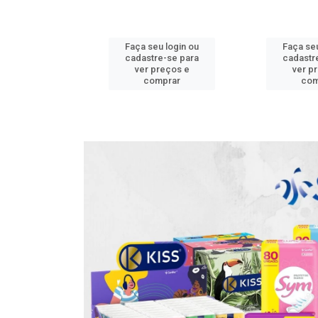
u login ou
Faça seu login ou
Faça seu
e-se para
cadastre-se para
cadastr
reços e
ver preços e
ver p
mprar
comprar
com