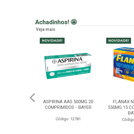
Achadinhos! 🤩
Veja mais
AAS 500MG 20
FLANAX NAPROXENO
SABONETE 
DOS - BAYER
550MG 15 COMPRIMIDOS -
CREMOSO R
BAYER
LAVANDA
o: 12781
Código: 12783
Código