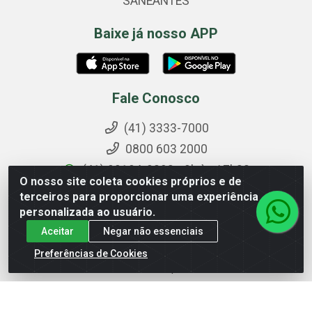
SANEANTES
Baixe já nosso APP
Fale Conosco
(41) 3333-7000
0800 603 2000
(41) 99194-9293 - 9h às 17h30
O nosso site coleta cookies próprios e de
terceiros para proporcionar uma experiência
pedidos@cegemed.com.br
personalizada ao usuário.
@cegemed
Aceitar
Negar não essenciais
Formas de Pagamento
Preferências de Cookies
Boleto bancário e Depósito em CC.