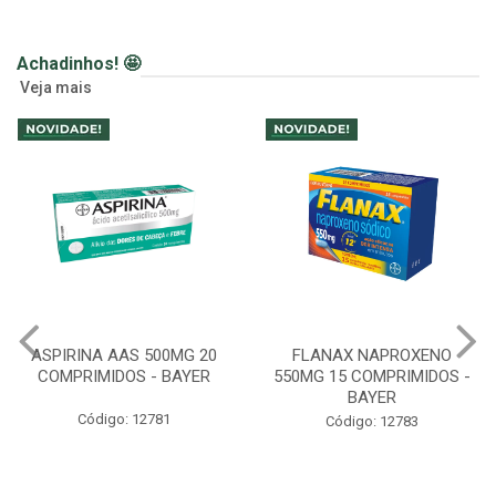
Achadinhos! 🤩
Veja mais
FLANAX NAPROXENO
SABONETE HIDRATANTE
550MG 15 COMPRIMIDOS -
CREMOSO RELAX 200ML
BAYER
LAVANDA - WELEDA
Código: 12783
Código: 12159