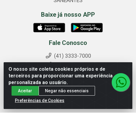
SANEANTES
Baixe já nosso APP
Fale Conosco
(41) 3333-7000
0800 603 2000
O nosso site coleta cookies próprios e de
(41) 99194-9293 - 9h às 17h30
terceiros para proporcionar uma experiência
personalizada ao usuário.
pedidos@cegemed.com.br
Aceitar
Negar não essenciais
@cegemed
Preferências de Cookies
Formas de Pagamento
Boleto bancário e Depósito em CC.