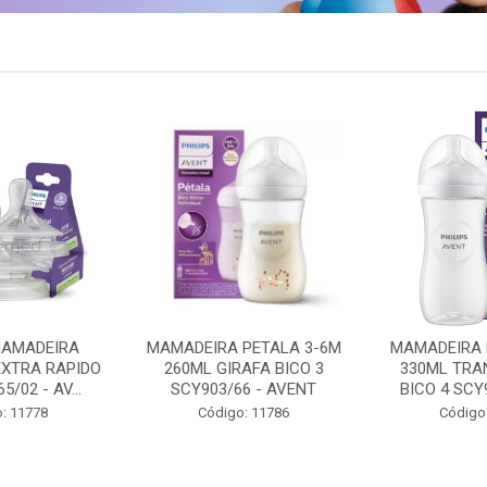
PETALA 3-6M
MAMADEIRA PETALA 6M+
CHUPETA UL
AFA BICO 3
330ML TRANSPARENTE
18M+ 2UN 
6 - AVENT
BICO 4 SCY906/01 - A...
/HELLO SCF3
: 11786
Código: 11788
Código