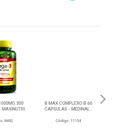
000MG 300
B MAX COMPLEXO B 60
SUPLEMENT
MAXINUTRI .
CAPSULAS - MEDINAL .
HAIR 60UN
FLOFARMA -
: 8492
Código: 11154
Código: