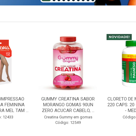
ATINA SABOR
CLORETO DE MAGNESIO PA
ABS LADY DI
GOMAS 90UN
220 CAPS. 20 CAPS GRATIS
NIGHT
 CABELO, ...
- MEDINAL
INCONTINENC
- T
mmy em gomas
Código: 12598
: 12549
Código