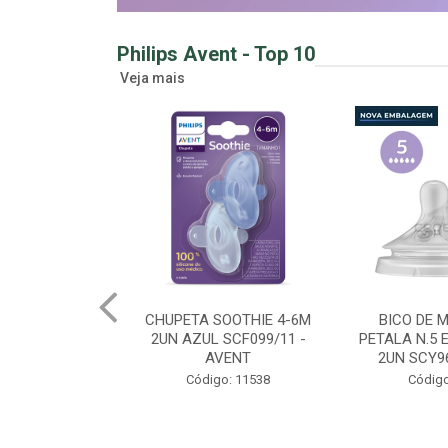
Philips Avent - Top 10
Veja mais
OOTHIE 4-6M
BICO DE MAMADEIRA
MAMADEIRA 
SCF099/11 -
PETALA N.5 EXTRA RAPIDO
260ML GIR
VENT
2UN SCY965/02 - AV...
SCY903/6
o: 11538
Código: 11778
Código