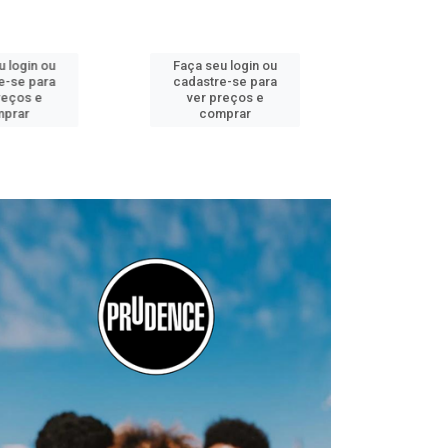
 login ou
Faça seu login ou
Faça seu 
-se para
cadastre-se para
cadastre
eços e
ver preços e
ver pr
prar
comprar
comp