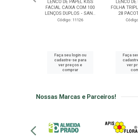
E PAPEL KISS
LENCO DE PAPEL KISS
MANTEIGA 
CAIXA COM 100
FOLHA TRIPLA DISPLAY C/
CUPUAÇU DI
UPLOS - SAN...
28 PACOTES C/ 10...
3G -
go: 11126
Código: 11127
Cód
seu login ou
Faça seu login ou
Faça s
tre-se para
cadastre-se para
cadast
 preços e
ver preços e
ver 
omprar
comprar
c
Nossas Marcas e Parceiros!