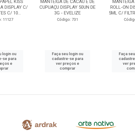
DE CACAU E DE
MANTEIGA DE CACAU
BEPANT
SPLAY 50UN DE
ROLL-ON DISPLAY 24UN
REGENERA
 EVELIZE
5ML C/ FILTRO SOLAR +...
7,5ML BAL
S
igo: 731
Código: 708
Códig
eu login ou
Faça seu login ou
Faça se
re-se para
cadastre-se para
cadast
preços e
ver preços e
ver 
omprar
comprar
co