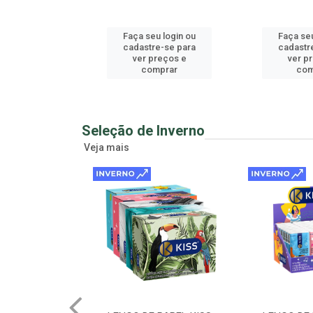
u login ou
Faça seu login ou
Faça seu
e-se para
cadastre-se para
cadastr
reços e
ver preços e
ver p
mprar
comprar
com
Seleção de Inverno
Veja mais