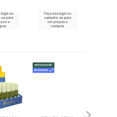
 login ou
Faça seu login ou
Faça seu 
-se para
cadastre-se para
cadastre
eços e
ver preços e
ver pr
prar
comprar
comp