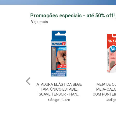
Promoções especiais - até 50% off!
Veja mais
LÁSTICA BEGE
MEIA DE COMPRESSAO
GUMMY CRE
CO ESTABIL.
MEIA-CALÇA FEMININA
MORANGO 
SOR - HAN...
COM PONTEIRA MEL TAM ...
ZERO ACUCAR
o: 12428
Código: 12433
Creatina Gu
Código