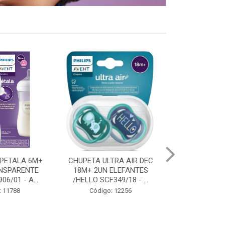
TRA AIR DEC
CHUPETA ULTRA AIR DEC 0-
CHUPETA ULTR
ELEFANTES
6M PINGUIM AZUL 1UN
18M PING
49/18 - ...
SCF081/03 - AVEN...
TURQUESA 1U
: 12256
Código: 11684
Código: