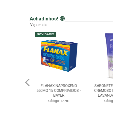
Achadinhos! 🤩
Veja mais
AAS 500MG 20
FLANAX NAPROXENO
SABONETE 
DOS - BAYER
550MG 15 COMPRIMIDOS -
CREMOSO R
BAYER
LAVANDA
o: 12781
Código: 12783
Código