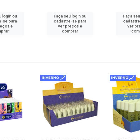
 login ou
Faça seu login ou
Faça seu
e-se para
cadastre-se para
cadastre
reços e
ver preços e
ver pr
prar
comprar
com