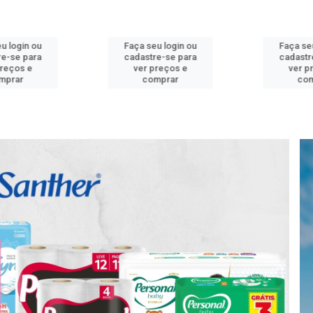
 login ou
Faça seu login ou
Faça seu
e-se para
cadastre-se para
cadastre
reços e
ver preços e
ver pr
prar
comprar
com