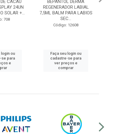
OL DERMA
REDOXON TRIPLA AÇÃO 10
REDOXON TR
DOR LABIAL
COMPR. EFERV. VIT C 1G,
COMPR. EFER
M PARA LABIOS
VIT D 10MG E ...
1G, VI
EC...
Código: 12602
Códig
o: 12608
u login ou
Faça seu login ou
Faça se
re-se para
cadastre-se para
cadastr
preços e
ver preços e
ver p
mprar
comprar
co