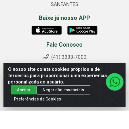
SANEANTES
Baixe já nosso APP
Fale Conosco
(41) 3333-7000
0800 603 2000
O nosso site coleta cookies próprios e de
(41) 99194-9293 - 9h às 17h30
terceiros para proporcionar uma experiência
personalizada ao usuário.
pedidos@cegemed.com.br
Aceitar
Negar não essenciais
@cegemed
Preferências de Cookies
Formas de Pagamento
Boleto bancário e Depósito em CC.